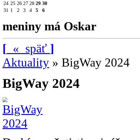
24
25
26
27
28
29
30
31
1
2
3
4
5
6
meniny má Oskar
[
«
späť
]
Aktuality
»
BigWay 2024
BigWay 2024