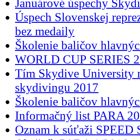
Januárové úspechy Skydi
Úspech Slovenskej reprez
bez medaily
Školenie baličov hlavný
WORLD CUP SERIES 2017
Tím Skydive University 
skydivingu 2017
Školenie baličov hlavný
Informačný list PARA 2
Oznam k súťaži SPEED