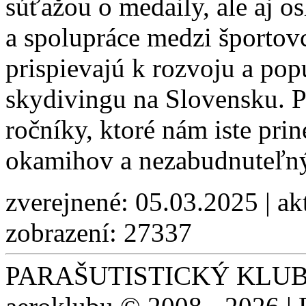
súťažou o medaily, ale aj 
a spolupráce medzi športovc
prispievajú k rozvoju a popu
skydivingu na Slovensku. P
ročníky, ktoré nám iste prin
okamihov a nezabudnuteľný
zverejnené: 05.03.2025 | ak
zobrazení: 27337
PARAŠUTISTICKÝ KLUB S