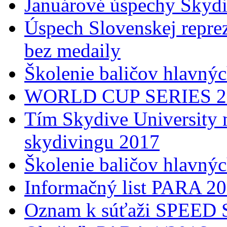
Januárové úspechy Skydi
Úspech Slovenskej reprez
bez medaily
Školenie baličov hlavný
WORLD CUP SERIES 2017
Tím Skydive University 
skydivingu 2017
Školenie baličov hlavný
Informačný list PARA 2
Oznam k súťaži SPEED