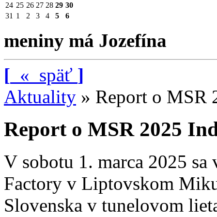
24
25
26
27
28
29
30
31
1
2
3
4
5
6
meniny má Jozefína
[
«
späť
]
Aktuality
»
Report o MSR 2
Report o MSR 2025 Ind
V sobotu 1. marca 2025 sa 
Factory v Liptovskom Mikul
Slovenska v tunelovom liet