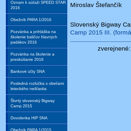
Oznam k súťaži SPEED STAR
Miroslav Štefančík
2016
Obežník PARA 1/2016
Slovenský Bigway Ca
Camp 2015 III. (formá
Pozvánka a prihláška na
školenie baličov hlavných
padákov 2016
zverejnené:
Pozvánka na školenie a
preskúšanie 2016
Bankové účty SNA
Posledná rozlúčka s obeťami
leteckého nešťastia
Štvrtý slovenský Bigway
Camp 2015
Dovolenka HIP SNA
Obežník PARA 1/2015