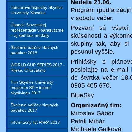
Nedeľa 21.06.
Januárové úspechy Skydive
Program (podľa záujm
University Slovakia
v sobotu večer.
Úspech Slovenskej
Pozvaní sú všetci 
reprezentácie v parašutizme
skúseností a výkonno
– aj keď bez medaily
skupiny tak, aby si
Školenie baličov hlavných
posunul vyššie.
padákov 2018
Prihlášky s pláno
WORLD CUP SERIES 2017 -
posielajte na e-mail
Rijeka, Chorvátsko
do štvrtka večer 18.0
Tím Skydive University
0905 405 670.
majstrom SR v indoor
skydivingu 2017
BlueSky
Organizačný tím:
Školenie baličov hlavných
padákov 2017
Miroslav Gábor
Patrik Minár
Informačný list PARA 2017
Michaela Galková