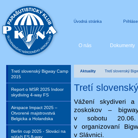
Úvodná stránka
Prihláse
O nás
Dokumenty
Tretí slovenský Bigway Camp
Aktuality
Tretí slovenský Bi
2015
Tretí slovens
Report o MSR 2025 Indoor
skydiving 4-way FS
Vážení skydiveri a
Airspace Impact 2025 –
zoskokov – bigway
Otvorené majstrovstvá
v sobotu 20.06.
Belgicka a Holandska
v organizovaní Big
Berlin cup 2025 - Slováci na
v Slávnici.
súťaži FS 8-way