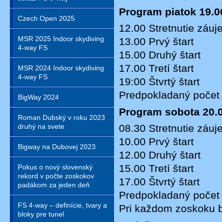
Program piatok 19.0
Czech Open 2025
12.00 Stretnutie záu
MSR 2025 Indoor skydiving
13.00 Prvý štart
4-way FS
15.00 Druhý štart
17.00 Tretí štart
MSR 2024 Indoor skydiving
4-way FS
19:00 Štvrtý štart
Predpokladaný počet
BigWay 2024
Program sobota 20.0
Roman Dubský v roku 2023
druhý na svete
08.30 Stretnutie záu
10.00 Prvý štart
Bigway na Dubovej 2023
12.00 Druhý štart
15.00 Tretí štart
Pokus o nový slovenský
rekord v počte zoskokov
17.00 Štvrtý štart
padákom za jeden deň
Predpokladaný počet
FS 4-way – definície, tvary a
Pri každom zoskoku br
bloky pre tunel