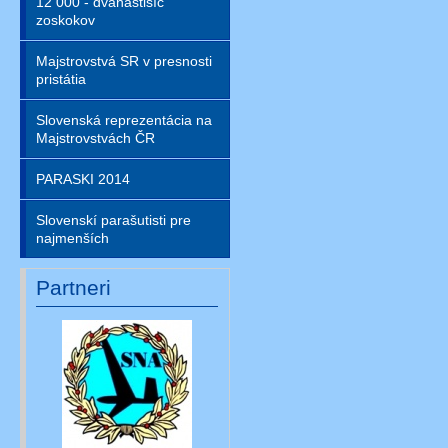
12 000 - dvanástisíc
zoskokov
Majstrovstvá SR v presnosti
pristátia
Slovenská reprezentácia na
Majstrovstvách ČR
PARASKI 2014
Slovenskí parašutisti pre
najmenších
Partneri