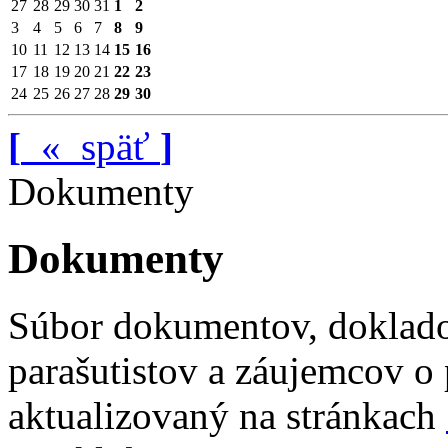
27
28
29
30
31
1
2
3
4
5
6
7
8
9
10
11
12
13
14
15
16
17
18
19
20
21
22
23
24
25
26
27
28
29
30
[
«
späť
]
Dokumenty
Dokumenty
Súbor dokumentov, doklado
parašutistov a záujemcov o 
aktualizovaný na stránkach