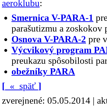
aeroklubu
:
Smernica V-PARA-1
pre
parašutizmu a zoskokov
Osnova V-PARA-2
pre v
Výcvikový program PA
preukazu spôsobilosti pa
obežníky PARA
[
«
späť
]
zverejnené: 05.05.2014 | ak