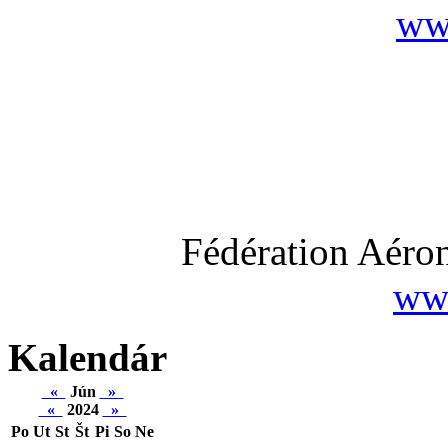
ww
Fédération Aéron
www
Kalendár
«
Jún
»
«
2024
»
Po
Ut
St
Št
Pi
So
Ne