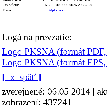
Číslo účtu:
SK88 1100 000­0 0026 2085 8­701
E-mail:
info@pksna.sk
Logá na prevzatie:
Logo PKSNA (formát PDF, 
Logo PKSNA (formát EPS, 
[
«
späť
]
zverejnené: 06.05.2014 | ak
zobrazení: 437241