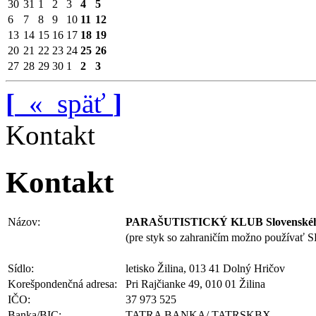
30
31
1
2
3
4
5
6
7
8
9
10
11
12
13
14
15
16
17
18
19
20
21
22
23
24
25
26
27
28
29
30
1
2
3
[
«
späť
]
Kontakt
Kontakt
Názov:
PARAŠUTISTICKÝ KLUB Slovenského
(pre styk so zahraničím možno používať
Sídlo:
letisko Žilina, 013 41 Dolný Hričov
Korešpondenčná adresa:
Pri Rajčianke 49, 010 01 Žilina
IČO:
37 973 525
Banka/BIC:
TATRA BANKA/ TATRSKBX