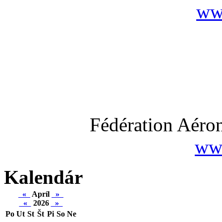
ww
Fédération Aéron
www
Kalendár
«
Apríl
»
«
2026
»
Po
Ut
St
Št
Pi
So
Ne