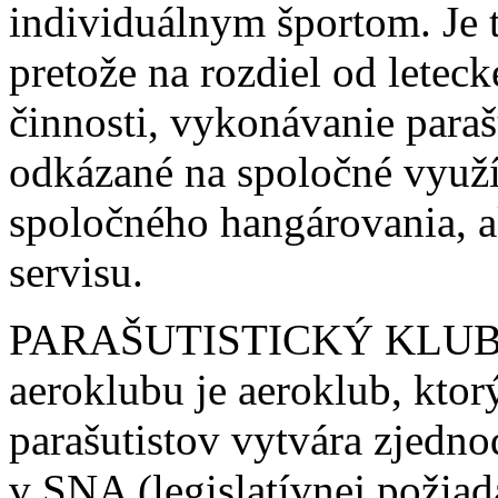
individuálnym športom. Je 
pretože na rozdiel od letec
činnosti, vykonávanie parašu
odkázané na spoločné využív
spoločného hangárovania, a
servisu.
PARAŠUTISTICKÝ KLUB S
aeroklubu je aeroklub, ktor
parašutistov vytvára zjedn
v SNA (legislatívnej požiad