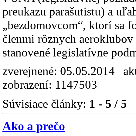
preukazu parašutistu) a uľah
„bezdomovcom“, ktorí sa fo
členmi rôznych aeroklubov 
stanovené legislatívne podm
zverejnené: 05.05.2014 | ak
zobrazení: 1147503
Súvisiace články:
1 - 5 / 5
Ako a prečo