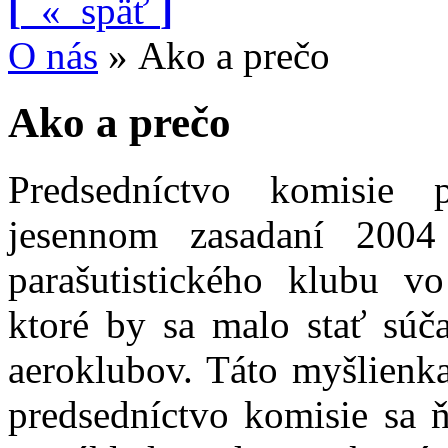
[
«
späť
]
O nás
»
Ako a prečo
Ako a prečo
Predsedníctvo komisie
jesennom zasadaní 2004
parašutistického klubu v
ktoré by sa malo stať súč
aeroklubov. Táto myšlienka
predsedníctvo komisie sa ň