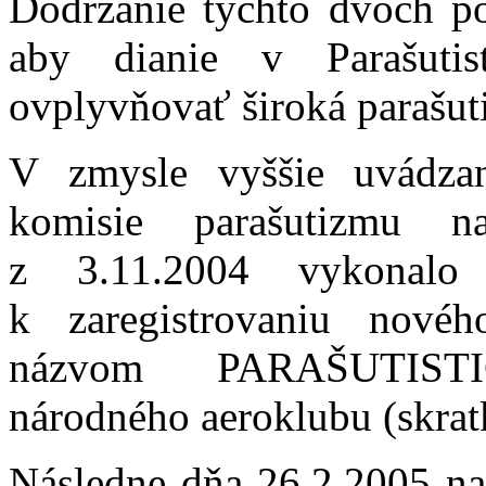
Dodržanie týchto dvoch p
aby dianie v Parašuti
ovplyvňovať široká parašut
V zmysle vyššie uvádzan
komisie parašutizmu n
z 3.11.2004 vy­konalo 
k zaregistrovaniu nové
názvom PARAŠUTIST
národného aeroklubu (skra
Následne dňa 26.2.2005 n