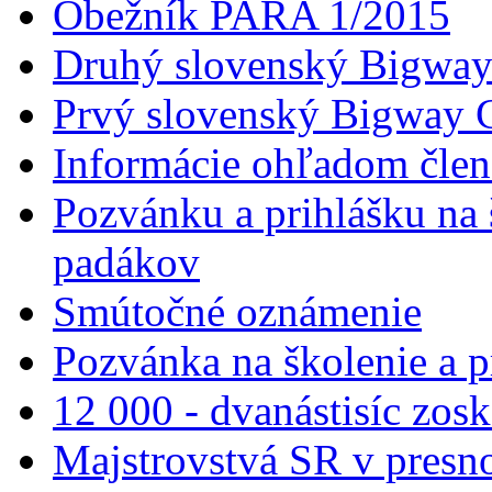
Obežník PARA 1/2015
Druhý slovenský Bigwa
Prvý slovenský Bigway
Informácie ohľadom člen
Pozvánku a prihlášku na 
padákov
Smútočné oznámenie
Pozvánka na školenie a 
12 000 - dvanástisíc zos
Majstrovstvá SR v presnos