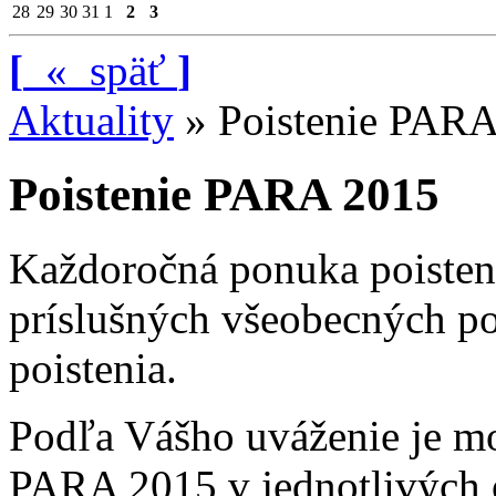
28
29
30
31
1
2
3
[
«
späť
]
Aktuality
»
Poistenie PAR
Poistenie PARA 2015
Každoročná ponuka poistenia
príslušných všeobecných p
poistenia.
Podľa Vášho uváženie je m
PARA 2015 v jednotlivých o