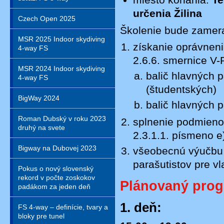
miesto konania:
Te
určenia Žilina
Czech Open 2025
Školenie bude zamer
MSR 2025 Indoor skydiving
získanie oprávneni
4-way FS
2.6.6. smernice V-
MSR 2024 Indoor skydiving
balič hlavných
4-way FS
(študentských)
BigWay 2024
balič hlavných 
Roman Dubský v roku 2023
splnenie podmienok
druhý na svete
2.3.1.1. písmeno 
Bigway na Dubovej 2023
všeobecnú výučbu 
parašutistov pre vl
Pokus o nový slovenský
rekord v počte zoskokov
Plánovaný prog
padákom za jeden deň
1. deň:
FS 4-way – definície, tvary a
bloky pre tunel