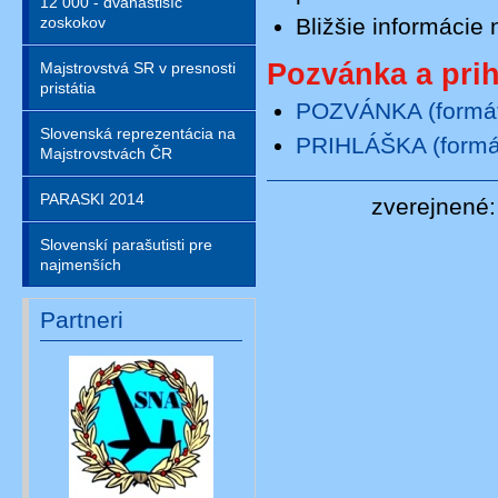
12 000 - dvanástisíc
Bližšie informácie
zoskokov
Pozvánka a prih
Majstrovstvá SR v presnosti
pristátia
POZVÁNKA (formát 
Slovenská reprezentácia na
PRIHLÁŠKA (formát
Majstrovstvách ČR
PARASKI 2014
zverejnené:
Slovenskí parašutisti pre
najmenších
Partneri