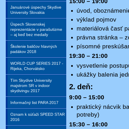
15:00 – 19:00
Januárové úspechy Skydive
úvod, oboznámenie
University Slovakia
výklad pojmov
Úspech Slovenskej
materiálová časť 
reprezentácie v parašutizme
– aj keď bez medaily
právna stránka – 
písomné preskúšan
Školenie baličov hlavných
padákov 2018
19:30 – 21:00
WORLD CUP SERIES 2017 -
vysvetlenie postup
Rijeka, Chorvátsko
ukážky balenia jed
Tím Skydive University
2. deň:
majstrom SR v indoor
skydivingu 2017
9:00 – 15:00
Informačný list PARA 2017
praktický nácvik b
potreby)
Oznam k súťaži SPEED STAR
2016
15:30 – 16:00