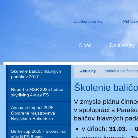
Úvodná stránka
Prihláse
O nás
Dokumenty
Školenie baličov hlavných
Aktuality
Školenie baličov h
padákov 2017
Školenie balič
Report o MSR 2025 Indoor
skydiving 4-way FS
V zmysle plánu činno
Airspace Impact 2025 –
v spolupráci s Paraš
Otvorené majstrovstvá
baličov hlavných pad
Belgicka a Holandska
v dňoch:
31.03. – 
Berlin cup 2025 - Slováci na
súťaži FS 8-way