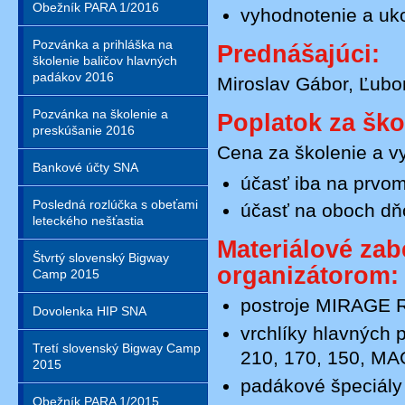
Obežník PARA 1/2016
vyhodnotenie a uk
Pozvánka a prihláška na
Prednášajúci:
školenie baličov hlavných
padákov 2016
Miroslav Gábor, Ľubom
Pozvánka na školenie a
Poplatok za ško
preskúšanie 2016
Cena za školenie a v
Bankové účty SNA
účasť iba na prvom
Posledná rozlúčka s obeťami
účasť na oboch dň
leteckého nešťastia
Materiálové za
Štvrtý slovenský Bigway
organizátorom:
Camp 2015
postroje MIRAGE R
Dovolenka HIP SNA
vrchlíky hlavných 
Tretí slovenský Bigway Camp
210, 170, 150, M
2015
padákové špeciály
Obežník PARA 1/2015