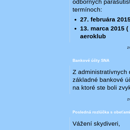
odborných parašutist
termínoch:
27. februára 2015
13. marca 2015 ( 
aeroklub
z
Bankové účty SNA
Z administratívnych
základné bankové úč
na ktoré ste boli zvyk
z
Posledná rozlúčka s obeťami
Vážení skydiveri,