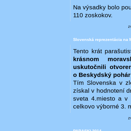
Na výsadky bolo použ
110 zoskokov.
z
Slovenská reprezentácia na 
Tento krát parašutis
krásnom moravs
uskutočnili otvor
o Beskydský pohár 
Tím Slovenska v zlo
získal v hodnotení d
sveta 4.miesto a v 
celkovo výborné 3. m
z
PARASKI 2014