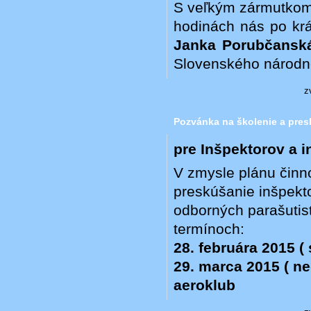
S veľkým zármutkom
hodinách nás po krá
Janka Porubčansk
Slovenského národn
z
Pozvánka na školenie a pres
pre Inšpektorov a 
V zmysle plánu činn
preskúšanie inšpekto
odborných parašutist
termínoch:
28. februára 2015 ( 
29. marca 2015 ( ne
aeroklub