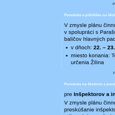
z
Pozvánka a prihláška na ško
V zmysle plánu činn
v spolupráci s Para
baličov hlavných pa
v dňoch:
22. – 23
miesto konania: T
určenia Žilina
z
Pozvánka na školenie a pres
pre
Inšpektorov a 
V zmysle plánu činn
preskúšanie inšpekto