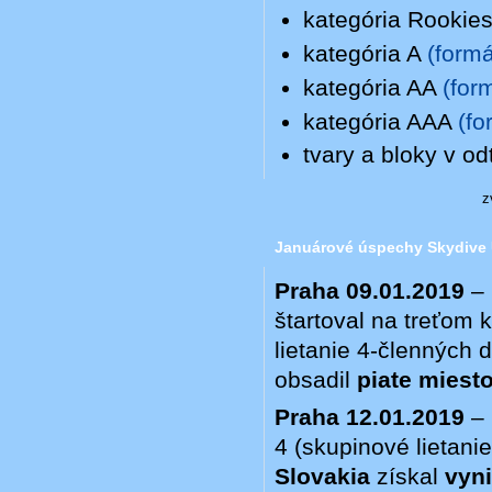
kategória Rookie
kategória A
(form
kategória AA
(for
kategória AAA
(fo
tvary a bloky v od
z
Januárové úspechy Skydive U
Praha 09.01.2019
– 
štartoval na treťom 
lietanie 4-členných 
obsadil
piate miest
Praha 12.01.2019
– 
4 (skupinové lietani
Slovakia
získal
vyni