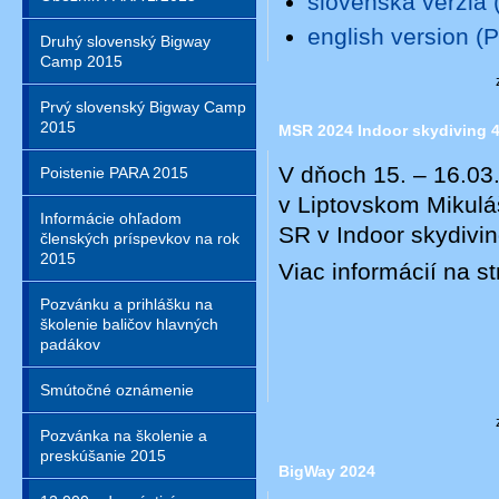
slovenská verzia 
english version (
Druhý slovenský Bigway
Camp 2015
Prvý slovenský Bigway Camp
2015
MSR 2024 Indoor skydiving 
V dňoch 15. – 16.03.
Poistenie PARA 2015
v Liptovskom Mikulá
Informácie ohľadom
SR v Indoor skydivin
členských príspevkov na rok
2015
Viac informácií na s
Pozvánku a prihlášku na
školenie baličov hlavných
padákov
Smútočné oznámenie
Pozvánka na školenie a
preskúšanie 2015
BigWay 2024