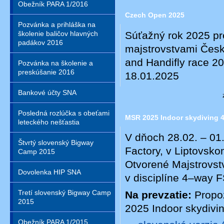
Obežník PARA 1/2016
Czech Open 2025
Pozvánka a prihláška na
Súťažný rok 2025 pr
školenie baličov hlavných
padákov 2016
majstrovstvami Čes
and Handifly race 20
Pozvánka na školenie a
preskúšanie 2016
18.01.2025
Bankové účty SNA
Posledná rozlúčka s obeťami
MSR 2025 Indoor skydiving 
leteckého nešťastia
V dňoch 28.02. – 01
Štvrtý slovenský Bigway
Factory, v Liptovsko
Camp 2015
Otvorené Majstrovst
Dovolenka HIP SNA
v disciplíne 4–way F
Tretí slovenský Bigway Camp
Na prevzatie:
Propoz
2015
2025 Indoor skydivi
Obežník PARA 1/2015