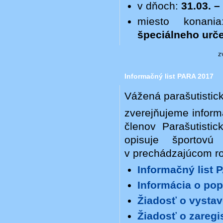
v dňoch:
31.03. –
miesto konan
špeciálneho urče
z
Informačný list PARA 2017
Vážená parašutistick
zverejňujeme inform
členov Parašutist
opisuje športovú
v prechádzajú­com r
Informačný list 
Informácia o po
Žiadosť o vystav
Žiadosť o zaregi