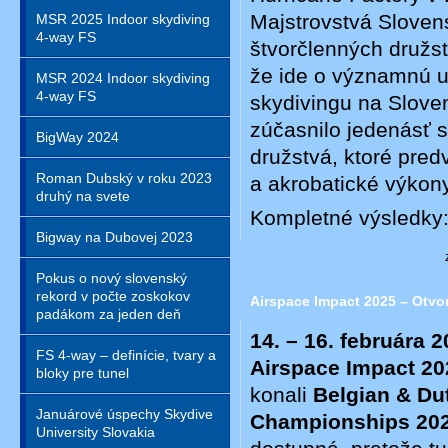
Majstrovstvá Slovens
MSR 2025 Indoor skydiving
4-way FS
štvorčlenných družst
že ide o významnú u
MSR 2024 Indoor skydiving
4-way FS
skydivingu na Slove
zúčasnilo jedenásť 
BigWay 2024
družstvá, ktoré pred
Roman Dubský v roku 2023
a akrobatické výko
druhý na svete
Kompletné výsledky
Bigway na Dubovej 2023
Pokus o nový slovenský
rekord v počte zoskokov
Airspace Impact 2025 – Otvo
padákom za jeden deň
14. – 16. februára 
FS 4-way – definície, tvary a
Airspace Impact 20
bloky pre tunel
konali
Belgian & Du
Januárové úspechy Skydive
Championships 20
University Slovakia