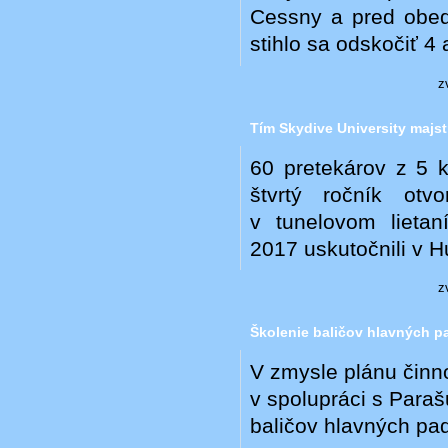
Cessny a pred obedo
stihlo sa odskočiť 4 
z
Tím Skydive University majs
60 pretekárov z 5 k
štvrtý ročník otvo
v tunelovom lietan
2017 uskutočnili v H
z
Školenie baličov hlavných 
V zmysle plánu činn
v spolupráci s Para
baličov hlavných pa