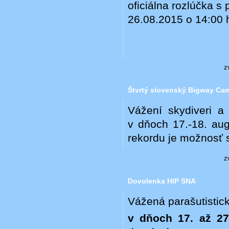
oficiálna rozlúčka s
26.08.2015 o 14:00 h
z
Štvrtý slovenský Bigway Ca
Vážení skydiveri 
v dňoch 17.-18. aug
rekordu je možnosť s
z
Dovolenka HIP SNA
Vážená parašutistick
v dňoch 17. až 27