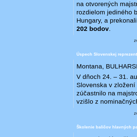
na otvorených majst
rozdielom jediného 
Hungary, a prekonali
202 bodov
.
z
Úspech Slovenskej reprezent
Montana, BULHAR
V dňoch 24. – 31. a
Slovenska v zložení
zúčastnilo na majstr
vzišlo z nominačnýc
z
Školenie baličov hlavných 