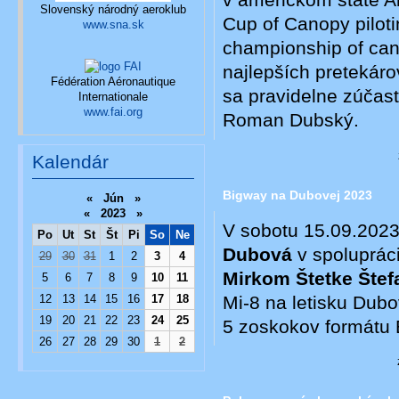
v americkom štáte Ar
Slovenský národný aeroklub
Cup of Canopy pilot
www.sna.sk
championship of can
najlepších pretekáro
Fédération Aéronautique
sa pravidelne zúčast
Internationale
www.fai.org
Roman Dubský.
Kalendár
Bigway na Dubovej 2023
«
Jún
»
«
2023
»
V sobotu 15.09.2023
Po
Ut
St
Št
Pi
So
Ne
Dubová
v spoluprác
29
30
31
1
2
3
4
Mirkom Štetke Šte
5
6
7
8
9
10
11
Mi-8 na letisku Dubo
12
13
14
15
16
17
18
19
20
21
22
23
24
25
5 zoskokov formát
26
27
28
29
30
1
2