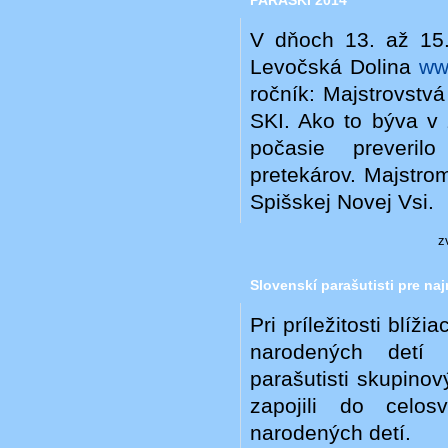
V dňoch 13. až 15.
Levočská Dolina
ww
ročník: Majstrovstvá
SKI. Ako to býva v
počasie preverilo
pretekárov. Majstro
Spišskej Novej Vsi.
z
Slovenskí parašutisti pre na
Pri príležitosti blí
narodených detí 
parašutisti skupino
zapojili do celo
narodených detí.