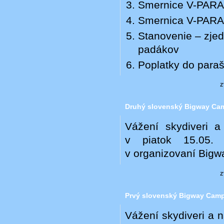
Smernice V-PARA-
Smernica V-PARA-
Stanovenie – zjed
padákov
Poplatky do paraš
z
Druhý slovenský Bigway Ca
Vážení skydiveri 
v piatok 15.05.
v organizovaní Bigwa
z
Prvý slovenský Bigway Cam
Vážení skydiveri a 