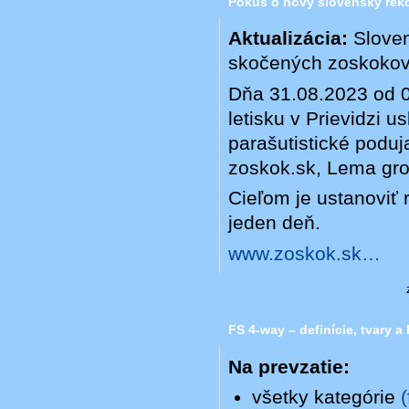
Pokus o nový slovenský rek
Aktualizácia:
Sloven
skočených zoskokov
Dňa 31.08.2023 od 0
letisku v Prievidzi u
parašutistické poduj
zoskok.sk, Lema grou
Cieľom je ustanoviť
jeden deň.
www.zoskok.sk…
FS 4-way – definície, tvary a
Na prevzatie:
všetky kategórie