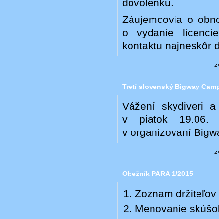
dovolenku.
Záujemcovia o obnov
o vydanie licenci
kontaktu najneskôr d
z
Tretí slovenský Bigway Cam
Vážení skydiveri 
v piatok 19.06.
v organizovaní Bigwa
z
Obežník PARA 1/2015
Zoznam držiteľov 
Menovanie skúšob