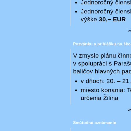
Jednoročný člens
Jednoročný člens
výške
30,– EUR
z
Pozvánku a prihlášku na ško
V zmysle plánu činn
v spolupráci s Para
baličov hlavných pa
v dňoch: 20. – 21.
miesto konania: T
určenia Žilina
z
Smútočné oznámenie