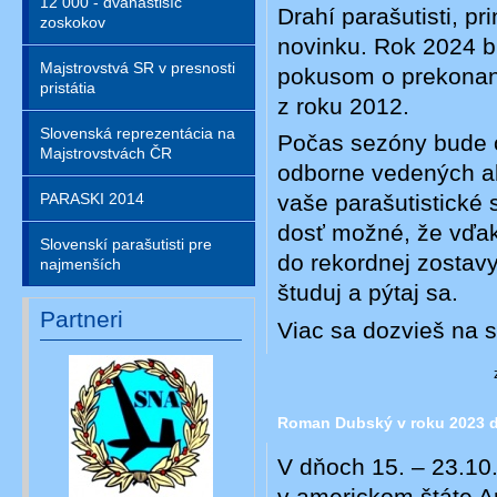
12 000 - dvanástisíc
Drahí parašutisti, 
zoskokov
novinku. Rok 2024 b
Majstrovstvá SR v presnosti
pokusom o prekonan
pristátia
z roku 2012.
Slovenská reprezentácia na
Počas sezóny bude 
Majstrovstvách ČR
odborne vedených ak
PARASKI 2014
vaše parašutistické s
dosť možné, že vďak
Slovenskí parašutisti pre
do rekordnej zostavy.
najmenších
študuj a pýtaj sa.
Partneri
Viac sa dozvieš na 
Roman Dubský v roku 2023 d
V dňoch 15. – 23.10