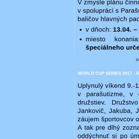
V zmysle plánu činn
v spolupráci s Para
baličov hlavných pa
v dňoch:
13.04. –
miesto konan
špeciálneho urče
z
WORLD CUP SERIES 2017 - Ri
Uplynulý víkend 9.-1
v parašutizme, v d
družstiev. Družstv
Jankovič, Jakuba, J
záujem športovcov o 
A tak pre dlhý zozn
oddýchnuť si po úmo