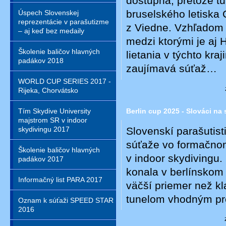
dostupná, pretože t
bruselského letiska 
Úspech Slovenskej
reprezentácie v parašutizme
z Viedne. Vzhľadom 
– aj keď bez medaily
medzi ktorými je aj
Školenie baličov hlavných
lietania v týchto kra
padákov 2018
zaujímavá súťaž…
WORLD CUP SERIES 2017 -
Rijeka, Chorvátsko
Berlin cup 2025 - Slováci na
Tím Skydive University
majstrom SR v indoor
Slovenskí parašutisti
skydivingu 2017
súťaže vo formačnom
Školenie baličov hlavných
v indoor skydivingu.
padákov 2017
konala v berlínskom 
Informačný list PARA 2017
väčší priemer než kl
tunelom vhodným pre
Oznam k súťaži SPEED STAR
2016