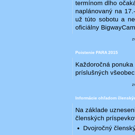
termínom dlho očaká
naplánovaný na 17.
už túto sobotu a ne
oficiálny BigwayCamp
z
Poistenie PARA 2015
Každoročná ponuka po
príslušných všeobec
z
Informácie ohľadom členskýc
Na základe uznesen
členských príspevko
Dvojročný člensk