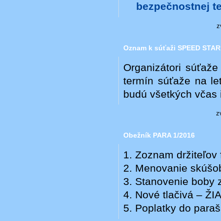
bezpečnostnej t
z
Oznam k súťaži SPEED STAR
Organizátori súťa
termín súťaže na le
budú všetkých včas 
z
Obežník PARA 1/2016
1. Zoznam držiteľov 
2. Menovanie skúšo
3. Stanovenie boby 
4. Nové tlačivá – Ž
5. Poplatky do paraš