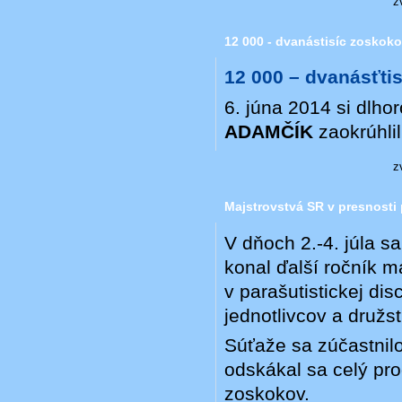
z
12 000 - dvanástisíc zoskok
12 000 – dvanásťti
6. júna 2014 si dlh
ADAMČÍK
zaokrúhli
z
Majstrovstvá SR v presnosti p
V dňoch 2.-4. júla 
konal ďalší ročník m
v parašutistickej dis
jednotlivcov a družst
Súťaže sa zúčastnilo
odskákal sa celý pr
zoskokov.